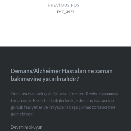
gezinmesi
PREVIOUS POST
IMG_4923
Demans/Alzheimer Hastaları ne zaman
bakımevine yatırılmalıdır?
Demansı olan pek çok kişi uzun süre kendi evinde yaşamayı
tercih eder. Fakat hastalık ilerledikçe demans hastası için
günlük faaliyetler ve ihtiyaçlarla başa çıkmak zorlayıcı hale
gelmektedir.
Devamını okuyun