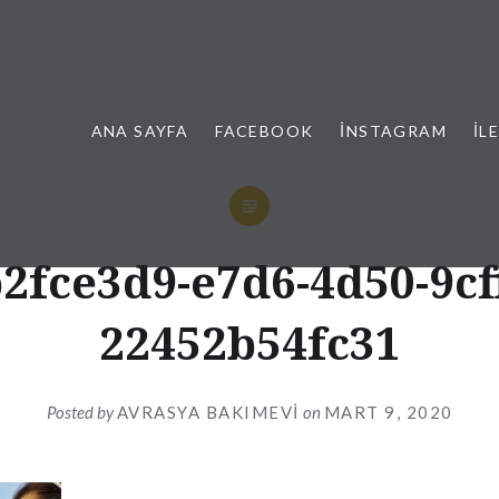
ANA SAYFA
FACEBOOK
İNSTAGRAM
İL
2fce3d9-e7d6-4d50-9cf
22452b54fc31
Posted by
AVRASYA BAKIMEVI
on
MART 9, 2020