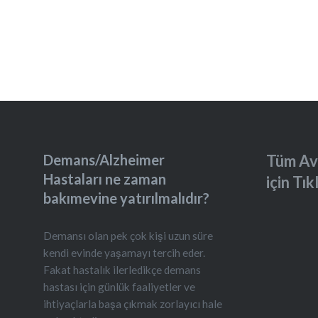
Demans/Alzheimer
Tüm Av
Hastaları ne zaman
için Tık
bakımevine yatırılmalıdır?
Demansı olan pek çok kişi uzun süre
kendi evinde yaşamayı tercih eder.
Fakat hastalık ilerledikçe demans
hastası için günlük faaliyetler ve
ihtiyaçlarla başa çıkmak zorlayıcı hale