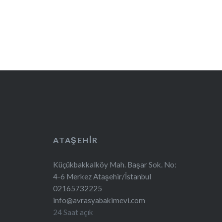
ATAŞEHIR
Küçükbakkalköy Mah. Başar Sok. No:
4-6 Merkez Ataşehir/İstanbul
02165732225
info@avrasyabakimevi.com
24 Saat açık