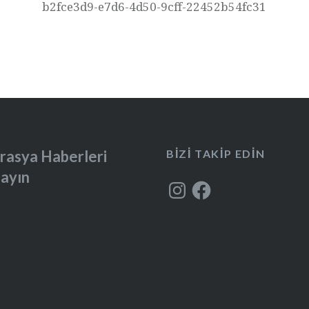
b2fce3d9-e7d6-4d50-9cff-22452b54fc31
rasya Haberleri
BIZI TAKIP EDIN
layın
Instagram
Facebook