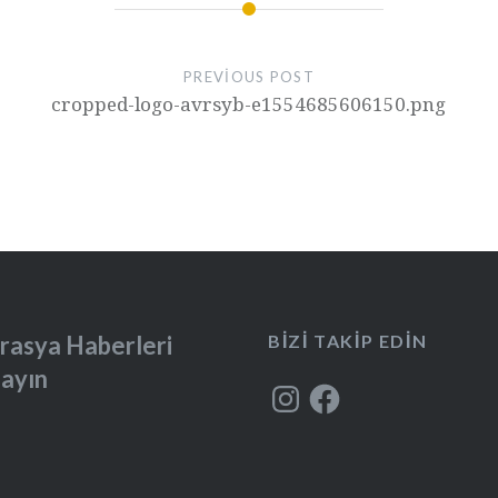
PREVIOUS POST
cropped-logo-avrsyb-e1554685606150.png
rasya Haberleri
BIZI TAKIP EDIN
layın
Instagram
Facebook