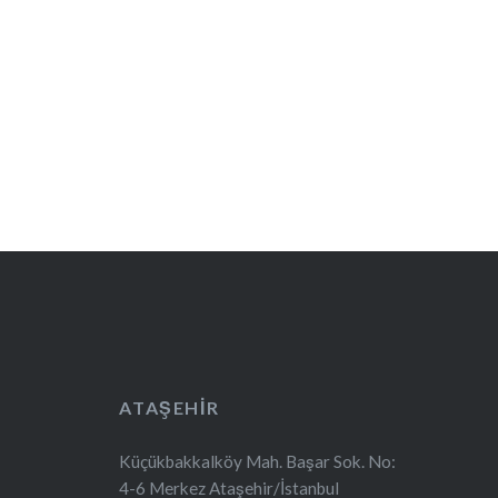
ATAŞEHIR
Küçükbakkalköy Mah. Başar Sok. No:
4-6 Merkez Ataşehir/İstanbul