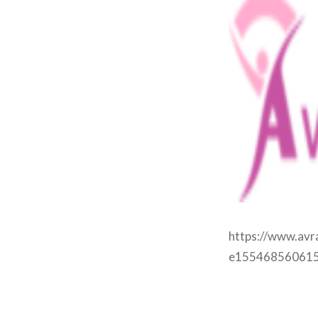
https://www.avr
e155468560615