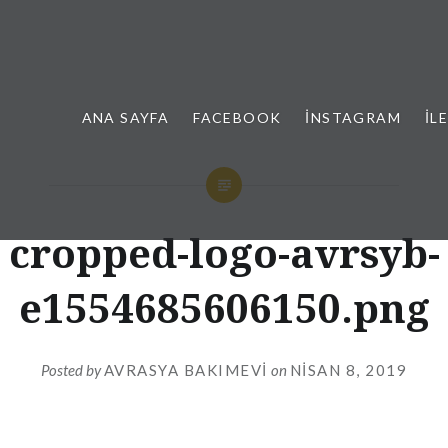
ANA SAYFA
FACEBOOK
İNSTAGRAM
İL
cropped-logo-avrsyb-
e1554685606150.png
Posted by
AVRASYA BAKIMEVI
on
NISAN 8, 2019